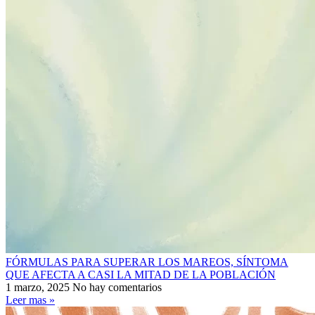
FÓRMULAS PARA SUPERAR LOS MAREOS, SÍNTOMA
QUE AFECTA A CASI LA MITAD DE LA POBLACIÓN
1 marzo, 2025
No hay comentarios
Leer mas »